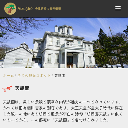
ホーム
全ての観光スポット
天鏡閣
天鏡閣
天鏡閣は、美しい景観と豪華な内装が魅力の一つとなっています。
かつては旧有栖川宮家の別荘であり、大正天皇が皇太子時代に滞在
した際この地にある明湖と風景が李白の詩句「明湖落天鏡」に似て
いることから、この邸宅に「天鏡閣」と名付けられました。