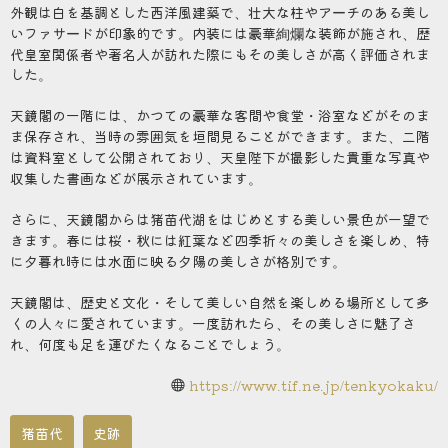
外観は白を基調とした西洋風建築で、壮大な柱やアーチのある美し
いファサードが印象的です。内装には豪華絢爛な装飾が施され、歴
代皇室関係者や著名人が訪れた際にもその美しさが高く評価されま
した。
天鏡閣の一階には、かつての豪華な客間や食堂・浴室などがそのま
ま保存され、当時の雰囲気を垣間見ることができます。また、二階
は資料室として公開されており、天皇陛下が撮影した貴重な写真や
収集した書画などが展示されています。
さらに、天鏡閣からは猪苗代湖をはじめとする美しい景色が一望で
きます。春には桜・秋には紅葉など四季折々の美しさを楽しめ、特
に夕暮れ時には水面に映る夕陽の美しさが格別です。
天鏡閣は、歴史と文化・そして美しい自然を楽しめる場所として多
くの人々に愛されています。一度訪れたら、その美しさに魅了さ
れ、何度も足を運びたくなることでしょう。
https://www.tif.ne.jp/tenkyokaku/
猪苗代
史跡